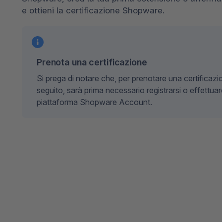
Spatial Commerce
e ottieni la certificazione Shopware.
Migrazione
Roadmap
Prenota una certificazione
Multichannel Connect
Si prega di notare che, per prenotare una certificazio
Deep Search
seguito, sarà prima necessario registrarsi o effettua
piattaforma Shopware Account.