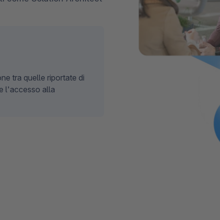
cresc
3D e realtà aumentata
Stron
Sho
Scopr
punte
Esplo
Shopware Analytics
Leggi
svilu
Espl
ne tra quelle riportate di
re l'accesso alla