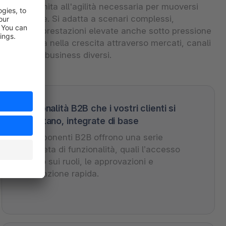
aziendale unita all'agilità necessaria per muoversi
rapidamente. Si adatta a scenari complessi,
garantisce prestazioni elevate anche sotto pressione
e ti supporta nella crescita attraverso mercati, canali
e modelli di business diversi.
Funzionalità B2B che i vostri clienti si
aspettano, integrate di base
I componenti B2B offrono una serie
completa di funzionalità, quali l’accesso
basato sui ruoli, le approvazioni e
l’ordinazione rapida.