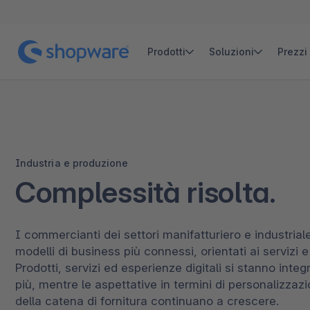
Prodotti
Soluzioni
Prezzi
Scarica il logo in formato SVG
PRODOTTI
PER CASI D'USO
INIZIA
IMPARA
TROVA UN PA
Scarica il logo in formato PNG
Copia il logo in formato SVG
Novità
Agentic Commerce
Community Edition
Blog
Trova un’
NOVITÀ
Industria e produzione
Shopware Payments
B2B
Documentazione
Accademia
Trova un 
NOVITÀ
Complessità risolta.
Visita le linee guida del marchio
(si apre in una nuova scheda)
Shopware Intelligence
Omnicanale
Community Hub
Webinar
Trova un 
(si apre in una nuova scheda)
I commercianti dei settori manifatturiero e industria
Copilot
Headless Commerce
Documentazione utente
NOVITÀ
(si apre in una nuova scheda)
modelli di business più connessi, orientati ai servizi e 
Nexus
Automazione
White paper e altro ancora
NOVITÀ
Prodotti, servizi ed esperienze digitali si stanno int
più, mentre le aspettative in termini di personalizzazi
Shopware PaaS
Composable Frontends
Podcast
della catena di fornitura continuano a crescere.