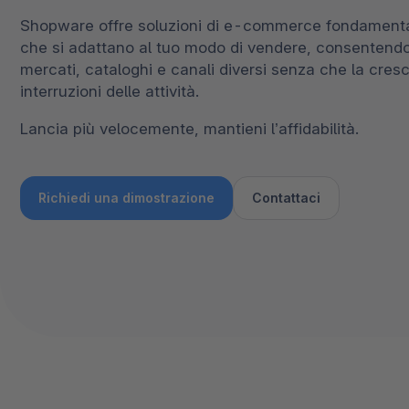
Spatial Commerce
Shopware offre soluzioni di e-commerce fondamental
che si adattano al tuo modo di vendere, consentendot
Migrazione
mercati, cataloghi e canali diversi senza che la cres
Roadmap
interruzioni delle attività.
Multichannel Connect
Lancia più velocemente, mantieni l’affidabilità.
Deep Search
Richiedi una dimostrazione
Contattaci