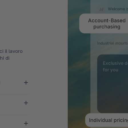
i il lavoro
hi di
i
lità e la
mmercio
antire