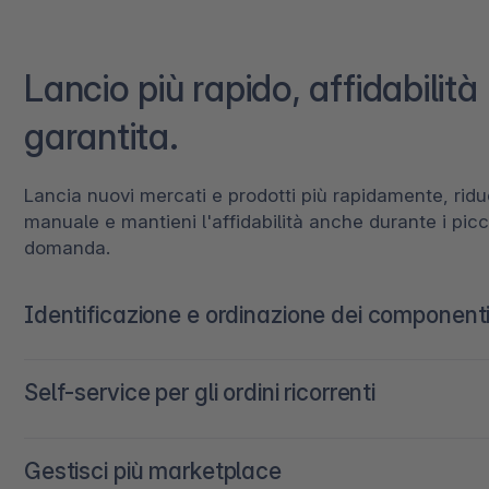
Lancio più rapido, affidabilità
garantita.
Lancia nuovi mercati e prodotti più rapidamente, riduc
manuale e mantieni l'affidabilità anche durante i picc
domanda.
Identificazione e ordinazione dei component
Riduci gli ostacoli all’acquisto migliorando la ricercabi
Self-service per gli ordini ricorrenti
precisione dei risultati grazie a un'esperienza di co
connessa.
Ottimizzare la gestione dei processi ricorrenti per gar
Gestisci più marketplace
velocità e affidabilità.