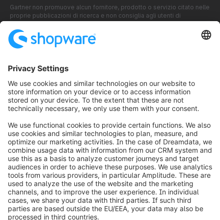
Gartner non promuove alcun fornitore, prodotto o servizio citato nelle
proprie pubblicazioni di ricerca e non consiglia agli utenti di
tecnologia di scegliere esclusivamente i fornitori con le valutazioni
più elevate o altre designazioni. Le pubblicazioni di ricerca di Gartner
riflettono le opinioni dell’organizzazione di ricerca di Gartner e non
devono essere interpretate come affermazioni di fatto. Gartner
declina ogni garanzia, espressa o implicita, in relazione alla presente
ricerca, incluse eventuali garanzie di commerciabilità o idoneità per
uno scopo particolare.
GARTNER è un marchio registrato e un marchio di servizio di Gartner,
mentre Magic Quadrant è un marchio registrato di Gartner, Inc. e/o
delle sue affiliate negli Stati Uniti e a livello internazionale, utilizzati
nel presente documento previa autorizzazione. Tutti i diritti riservati.
info@shopware.com
Informazioni su Shopware