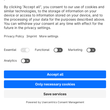
Prodotti
Soluzioni
Partner
Developers
Risorse
Terms & Conditions
Privacy
Legal notice
Digital Services Act (DSA)
Copyright © shopware AG - All rights reserved
Notice: * All prices are quoted net of the statutory value-added tax