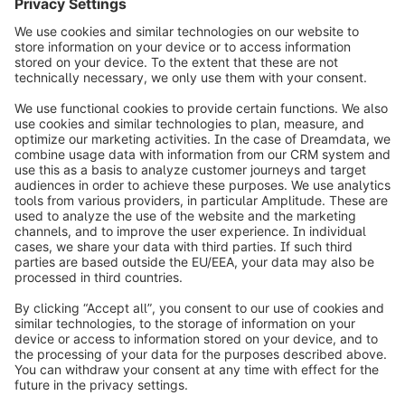
Partner di hosting del negozio
info@shopware.com
Informazioni su Shopware
Prodotti
Soluzioni
Partner