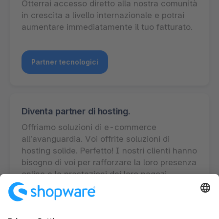
Otterrai accesso diretto alla nostra comunità
in crescita a livello internazionale e potrai
aumentare immediatamente il tuo fatturato.
Partner tecnologici
Diventa partner di hosting.
Offriamo soluzioni di e-commerce
all’avanguardia. Voi offrite soluzioni di
hosting solide. Perfetto! I nostri clienti hanno
bisogno di voi per rafforzare la loro presenza
online e le prestazioni dei loro negozi.
Contattateci e scoprite come potete far
crescere la vostra attività con Shopware.