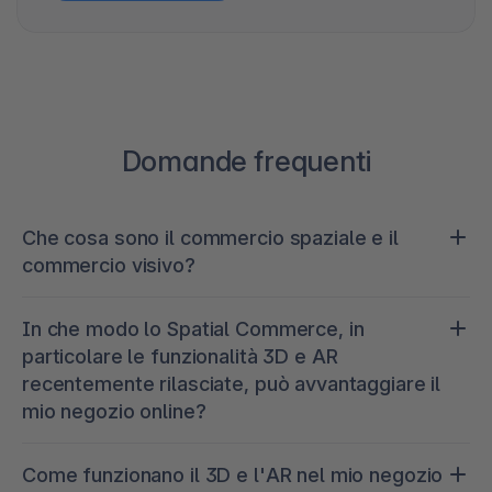
Domande frequenti
Che cosa sono il commercio spaziale e il
commercio visivo?
Il commercio spaziale, noto anche come vendita
In che modo lo Spatial Commerce, in
al dettaglio spaziale o commercio visivo, si
particolare le funzionalità 3D e AR
riferisce all'uso
della realtà aumentata (AR
),
recentemente rilasciate, può avvantaggiare il
della realtà virtuale (VR
) e
dei sistemi
mio negozio online?
informativi geografici (GIS
) per offrire
un'esperienza di acquisto completamente nuova.
Grazie alle nostre funzionalità 3D e AR, potrai
Queste tecnologie offrono ai commercianti e ai
Come funzionano il 3D e l'AR nel mio negozio
presentare i tuoi prodotti in modo più coinvolgente