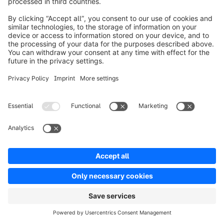
innovazioni promettono di portare la magia dello
Spatial Commerce direttamente nelle mani degli
utenti di smartphone, inaugurando nuove
possibilità per esperienze immersive ed
esplorazione dei prodotti.
¹ Fonte: TechJury, XR Today, ThreeKit
info@shopware.com
Informazioni su Shopware
Prodotti