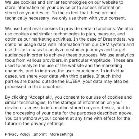
Richiedi una demo
* Fonte: McKinsey & Company
info@shopware.com
Informazioni su Shopware
Prodotti