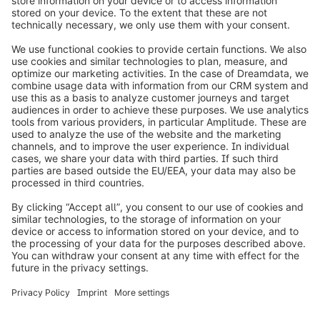
Germany
info@shopware.com
Informazioni su Shopware
Prodotti
Soluzioni
Partner
Developers