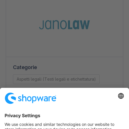
Categorie
Aspetti legali (Testi legali e etichettatura)
Dettagli di contatto
janolaw GmbH
Otto-Volger-Straße 9a
65843 Sulzbach