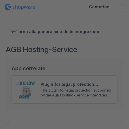
Contattaci
Torna alla panoramica delle integrazioni
AGB Hosting-Service
App correlate:
Plugin for legal protection
(Abmahnschutz)
The plugin for legal protection supported
by the AGB Hosting-Service integrates
continuously updated legal documents on
the websites and into the e-mails for
Shopware users.