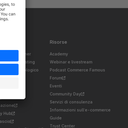
Risorse
agenzia partner
Academy
partner di hosting
Webinar e livestream
partner tecnologico
Podcast Commerce Famous
artner
Forum
ers
Eventi
Community Day
 Edition
Servizi di consulenza
azione
Informazioni sull’e-commerce
y Hub
Guide
lascio
Trust Center