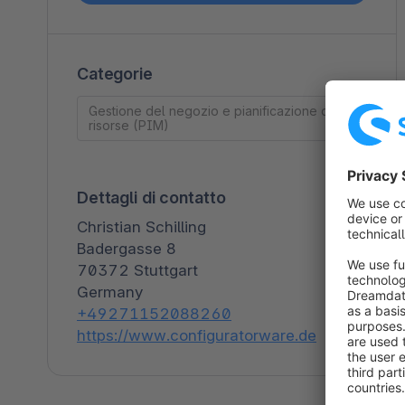
Spatial Commerce
Migrazione
Categorie
Roadmap
Gestione del negozio e pianificazione delle
Multichannel Connect
risorse (PIM)
Deep Search
Dettagli di contatto
Christian Schilling
Badergasse 8
70372 Stuttgart
Germany
+49271152088260
https://www.configuratorware.de