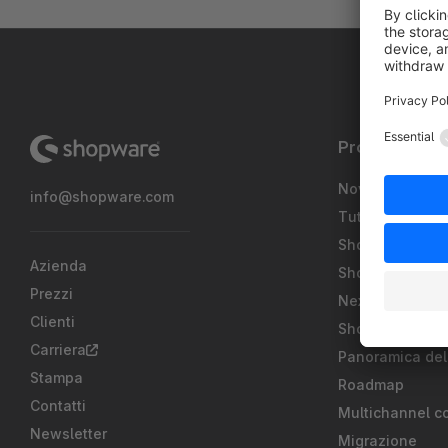
Prodotti
Novità
info@shopware.com
Tutte le funzion
Shopware Pay
Azienda
Shopware Intel
Prezzi
Nexus
Clienti
Shopware Paa
Carriera
Panoramica del
Stampa
Roadmap
Contatti
Multichannel c
Newsletter
Migrazione