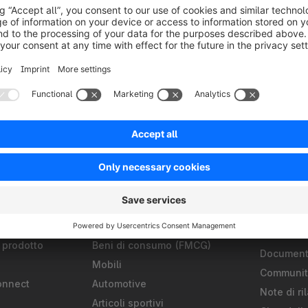
Soluzioni
Partner
B2B
Trova un’
alità
Omnicanale
Trova un 
ments
Frontend componibili
Trova un 
ligence
Headless Commerce
Diventa p
Develop
Automazione
S
Abbligliamento e Moda
Community
 prodotto
Beni di consumo (FMCG)
Document
Mobili
Communit
onnect
Automotive
Note di ri
Articoli sportivi