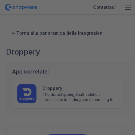
Contattaci
Torna alla panoramica delle integrazioni
Droppery
App correlate:
Droppery
The dropshipping SaaS solution
specialized in finding and connecting the
right customers for suppliers and brands.
Increase your product range or your
reseller network!