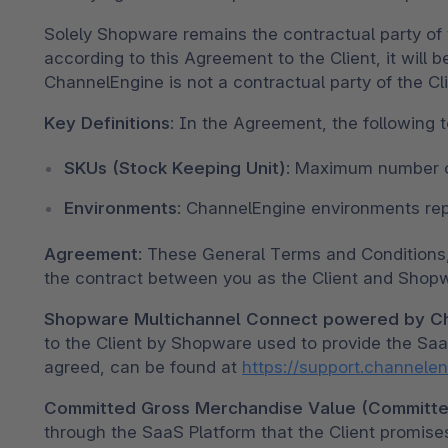
Spatial Commerce
Solely Shopware remains the contractual party of
Migrazione
according to this Agreement to the Client, it will
ChannelEngine is not a contractual party of the Cli
Roadmap
Key Definitions:
In the Agreement, the following 
Multichannel Connect
SKUs (Stock Keeping Unit)
: Maximum number o
Deep Search
Environments
: ChannelEngine environments repr
Agreement
: These General Terms and Conditions,
the contract between you as the Client and Shop
Shopware Multichannel Connect powered by C
to the Client by Shopware used to provide the Saa
agreed, can be found at
https://support.channel
Committed Gross Merchandise Value (Committ
through the SaaS Platform that the Client promises