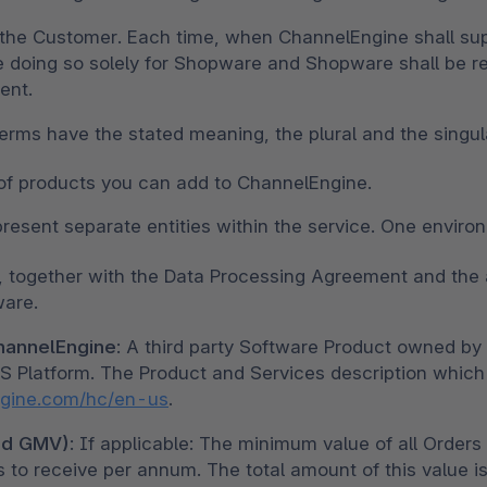
cresc
3D e realtà aumentata
Stron
Sho
Scopr
 the Customer. Each time, when ChannelEngine shall sup
punte
Esplo
Shopware Analytics
Leggi
 be doing so solely for Shopware and Shopware shall be r
svilu
ent.
Espl
terms have the stated meaning, the plural and the singu
f products you can add to ChannelEngine.
esent separate entities within the service. One environ
 together with the Data Processing Agreement and the ap
ware.
hannelEngine
: A third party Software Product owned by 
S Platform. The Product and Services description which
engine.com/hc/en-us
.
ed GMV)
: If applicable: The minimum value of all Order
 to receive per annum. The total amount of this value is