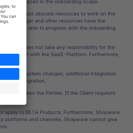
eed Marketplaces in the onboarding scope.
he Client must allocate resources to work on the
roject manager and other resources have the
f Client is not able to progress with the onboarding
Shopware does not take any responsibility for the
al integration with the SaaS-Platform. Furthermore,
cause of system changes, additional integration
 the reintegration.
y and between the Parties. If the Client requests
greement.
ot apply to BETA Products. Furthermore, Shopware
arty platforms and channels. Shopware cannot give
rms.