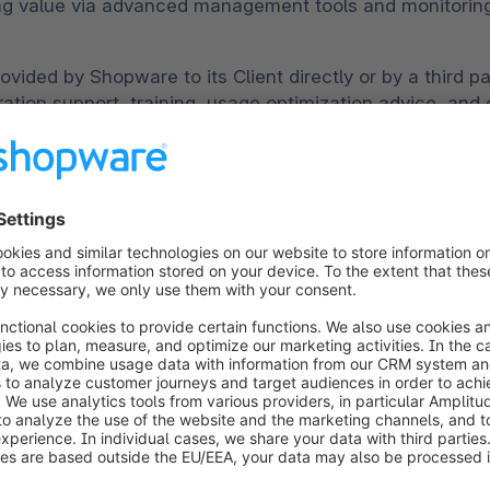
g value via advanced management tools and monitoring. 
ed by Shopware to its Client directly or by a third part
ation support, training, usage optimization advice, and 
n that may be shared with the Client by Shopware or C
legally binding and enters into force.
or the Services will be invoiced to the Client.
specified in the Order Form and in accordance with the 
er Form, the Client will receive support with the technica
tegration between the systems of the Client and the
Shop