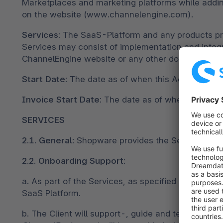
Marketplaces and marketing platforms while addin
on the website (www.channelengine.com).
Services:
The SaaS-Platform and any products provid
Services may consist of implementation and integr
ChannelEngine website or any other documentatio
Start Date:
The date as of when this Agreement is 
Invoice Start Date:
The date as of when the Fees f
SERVICES
2.1. General
: Shopware provides the Services as 
2.2.
Onboarding Support
:
a. As part of the Services, as specified in the Ord
SaaS Platform.
b. The Client will support-, guide and test the in