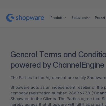
Prodotti
Soluzioni
Prezzi
Scarica il logo in formato SVG
PRODOTTI
PER CASI D'USO
INIZIA
IMPARA
TROVA UN PA
Scarica il logo in formato PNG
Copia il logo in formato SVG
Novità
Agentic Commerce
Community Edition
Blog
Trova un’
NOVITÀ
General Terms and Conditi
Shopware Payments
B2B
Documentazione
Accademia
Trova un 
NOVITÀ
powered by ChannelEngine
Visita le linee guida del marchio
(si apre in una nuova scheda)
Shopware Intelligence
Omnicanale
Community Hub
Webinar
Trova un 
(si apre in una nuova scheda)
The Parties to the Agreement are solely Shopwar
Copilot
Headless Commerce
Documentazione utente
NOVITÀ
(si apre in una nuova scheda)
Shopware
acts
as an independent reseller
of the 
Nexus
Automazione
White paper e altro ancora
NOVITÀ
company registration number: 28096738 (“
Chann
Shopware to the Clients. The Parties agree that Sho
Shopware PaaS
Composable Frontends
Podcast
hereby agrees that Shopware will fulfill all or part