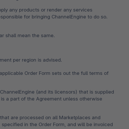
ita della tua attività.
g Performer: Shopware ottiene il terzo
pware Community
i tutte le funzionalità
ply any products or render any services
ggio più alto nella categoria “Strategia”.
ra il vasto ecosistema di commercianti,
 il rapporto
esponsible for bringing ChannelEngine to do so.
ppatori ed esperti del settore.
ora la nostra comunità
lar shall mean the same.
ment per region is advised.
plicable Order Form sets out the full terms of
ChannelEngine (and its licensors) that is supplied
 is a part of the Agreement unless otherwise
s that are processed on all Marketplaces and
 specified in the Order Form, and will be invoiced