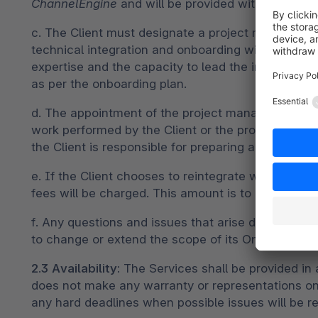
ChannelEngine
and will be provided with the guid
c. The Client must designate a project manager wh
technical integration and onboarding with the Sa
expertise and the capacity to lead the integration on
as per the onboarding plan.
d. The appointment of the project manager and any 
work performed by the Client or the project manage
the Client is responsible for preparing and setting
e. If the Client chooses to reintegrate with Sho
fees will be charged. This amount is to be define
f. Any questions and issues that arise during the 
to change or extend the scope of its Onboarding S
2.3 Availability:
The Services shall be provided in
does not make any warranty or representations on 
any hard deadlines when possible issues will be r