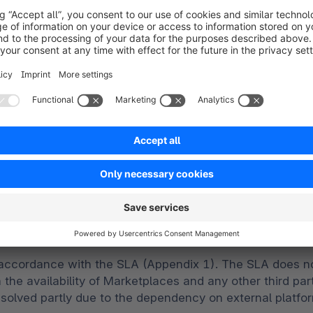
ance through the integration and onboarding of the agr
o will be available during working hours. Furthermore, t
aS-Platform. The Client commits and ensures that the p
 behalf of the Client. It is the Client's responsibility i
technical resources is the Client’s responsibility and 
r. The Client is responsible for developing the technic
 up the product data and configuration of the channels.
pware Multichannel Connect powered by ChannelEngine be
d and agreed on between Client and with Shopware before
onboarding shall be mutually resolved and agreed upon b
upport, additional fees can be charged for that upon a
 accordance with the SLA (Appendix 1). The SLA does n
the availability of Marketplaces and any other third p
esolved partly due to the dependency on external platfo