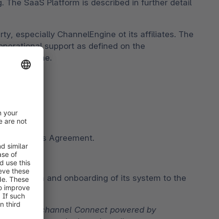
The SaaS Platform is described in further detail
y, especially ChannelEngine ot its affiliates. The
operational support as defined on the
hannelEnigne.
terms of this Agreement.
l integration and onboarding of its system to the
ware Multichannel Connect powered by