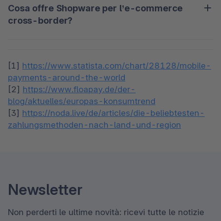
buona localizzazione aumenta la fiducia, migliora le 
Cosa offre Shopware per l’e-commerce
imposte, dazi doganali, privacy e tutela dei 
conversioni e riduce gli abbandoni. 
cross-border?
consumatori. È fondamentale assicurarsi che ogni 
processo sia conforme alle regole locali per evitare 
Shopware aiuta i commercianti internazionali con 
problemi legali. 
funzionalità come il supporto multilingua, il 
[1] 
https://www.statista.com/chart/28128/mobile-
supporto multivaluta e il calcolo automatico delle 
payments-around-the-world
imposte. Grazie all’architettura API-first, puoi 
[2] 
https://www.floapay.de/der-
integrare facilmente sistemi esterni e adattare la 
blog/aktuelles/europas-konsumtrend
piattaforma alle esigenze specifiche dei vari 
[3] 
https://noda.live/de/articles/die-beliebtesten-
mercati. 
zahlungsmethoden-nach-land-und-region
Newsletter
Non perderti le ultime novità: ricevi tutte le notizie