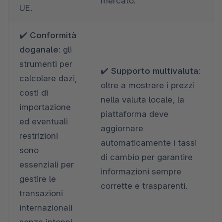
mercato.
UE.  
✔️ 
Conformità 
doganale: 
gli
strumenti per 
✔️ 
Supporto multivaluta: 
calcolare dazi, 
oltre a mostrare i prezzi 
costi di 
nella valuta locale, la 
importazione 
piattaforma deve 
ed eventuali 
aggiornare 
restrizioni 
automaticamente i tassi 
sono 
di cambio per garantire 
essenziali per 
informazioni sempre 
gestire le 
corrette e trasparenti. 
transazioni 
internazionali 
senza intoppi. 