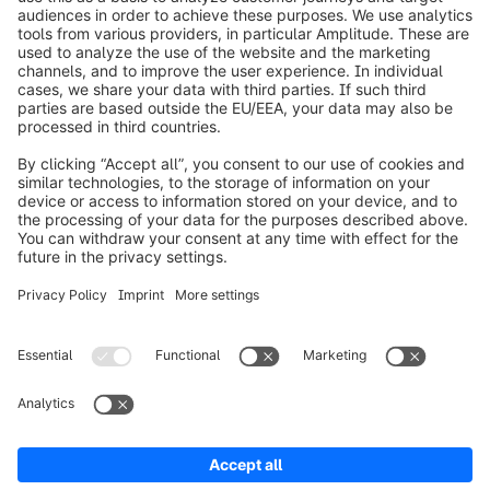
info@shopware.com
Informazioni su Shopware
Prodotti
Soluzioni
Partner
Developers
Risorse