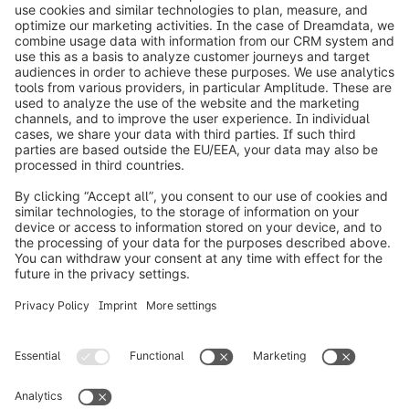
info@shopware.com
Informazioni su Shopware
Prodotti
Soluzioni
Partner
Developers
Risorse