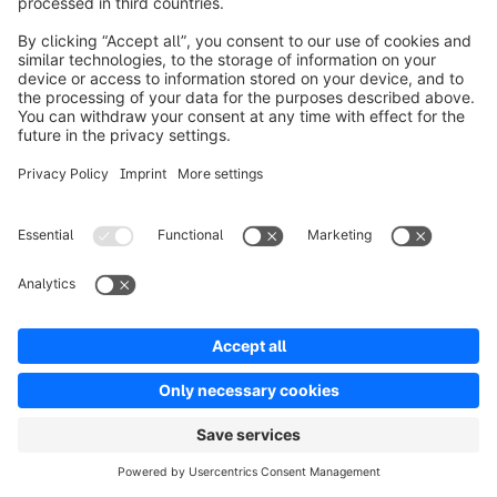
Prossime fasi di espansione
Tutti i moduli B2B Components rilasciati in 
precedenza sono disponibili a partire dal piano 
Evolve. È possibile attivare e configurare le 
rispettive funzionalità in modo modulare 
nell'amministrazione di Shopware 6. 
Vi terremo aggiornati sul rilascio di ulteriori 
funzionalità con le nostre 
release news
 e tramite la 
newsletter di Shopware
.
Potete anche trovare utili istruzioni passo-passo 
sulle funzionalità già disponibili nella nostra 