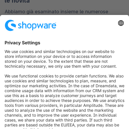
le novità
Abbiamo già esaminato insieme le numerose 
funzionalità offerte dai componenti B2B di 
Shopware. Ora è il momento di fare un passo avanti 
e offrirti una panoramica chiara e dettagliata del 
nostro piano strategico di sviluppo, evidenziando le 
novità e i prossimi passi.
Stato attuale (febbraio 2025)
Tutte le funzioni previste per i Componenti B2B 
sono state pubblicate. Potete sempre controllare lo 
stato di avanzamento dei nostri prodotti sulla 
Roadmap di Shopware
.