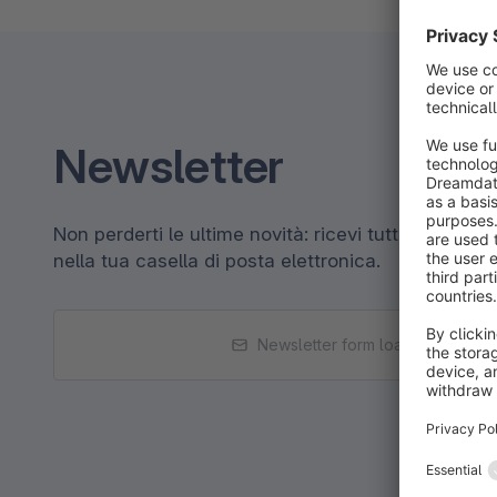
Newsletter
Non perderti le ultime novità: ricevi tutte le notiz
nella tua casella di posta elettronica.
Newsletter form loading...