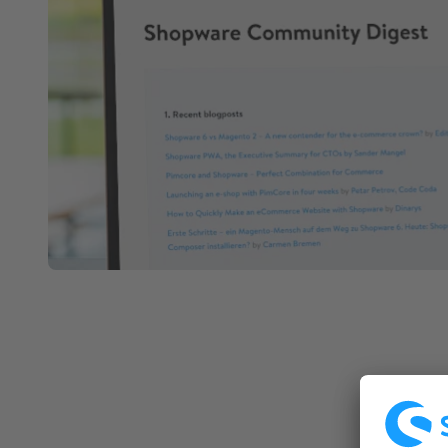
Spatial Commerce
Migrazione
Roadmap
Multichannel Connect
Deep Search