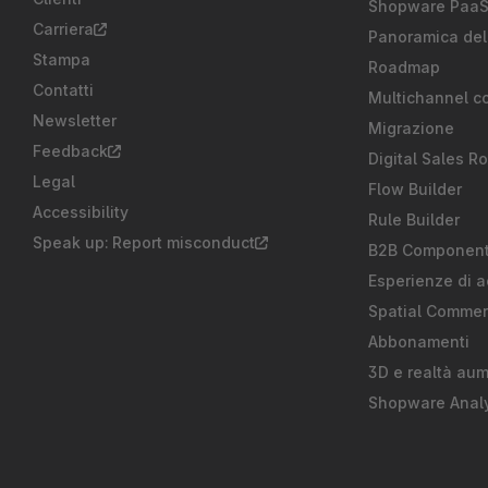
Shopware Paa
Carriera
Panoramica del
Stampa
Roadmap
Contatti
Multichannel c
Newsletter
Migrazione
Feedback
Digital Sales R
Legal
Flow Builder
Accessibility
Rule Builder
Speak up: Report misconduct
B2B Componen
Esperienze di a
Spatial Comme
Abbonamenti
3D e realtà au
Shopware Analy