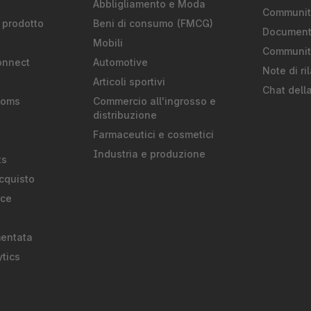
S
Abbligliamento e Moda
Community
 prodotto
Beni di consumo (FMCG)
Document
Mobili
Communit
onnect
Automotive
Note di ri
Articoli sportivi
Chat dell
ooms
Commercio all'ingrosso e
distribuzione
Farmaceutici e cosmetici
Industria e produzione
ts
cquisto
rce
mentata
tics