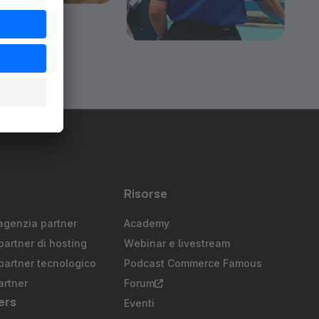
Risorse
agenzia partner
Academy
partner di hosting
Webinar e livestream
partner tecnologico
Podcast Commerce Famous
artner
Forum
ers
Eventi