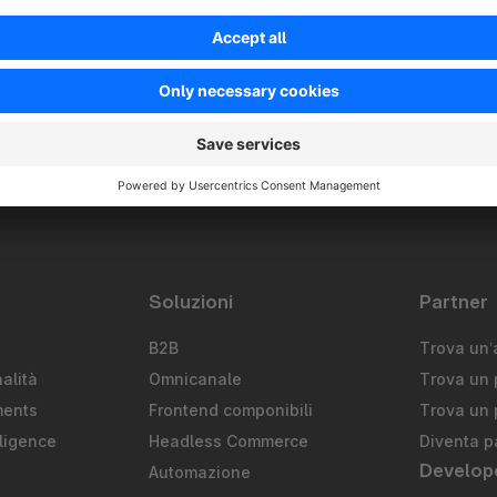
Soluzioni
Partner
B2B
Trova un’
alità
Omnicanale
Trova un 
ments
Frontend componibili
Trova un 
ligence
Headless Commerce
Diventa p
Develop
Automazione