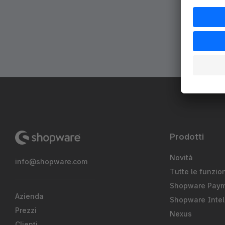
Prodotti
Novità
info@shopware.com
Tutte le funzion
Shopware Pay
Azienda
Shopware Intel
Prezzi
Nexus
Clienti