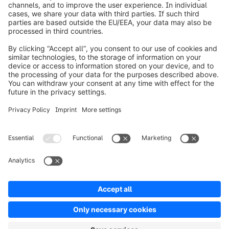
info@shopware.com
Informazioni su Shopware
Prodotti
Soluzioni
Partner
Developers
Risorse
Terms & Conditions
Privacy
Legal notice
Digital Services Act (DSA)