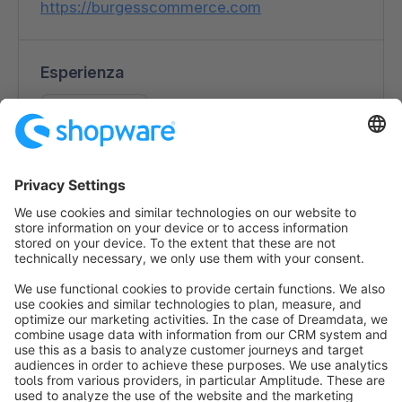
https://burgesscommerce.com
Esperienza
Self-hosted
Aree di interesse
B2C
Sviluppo di app
Design
Migrazioni shop