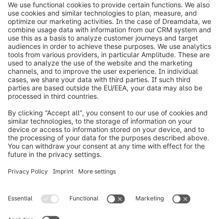
info@shopware.com
Informazioni su Shopware
Prodotti
Soluzioni
Partner
Developers
Risorse