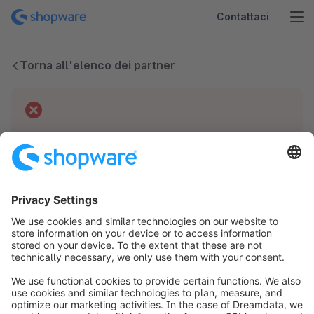
Contattaci
Torna all'elenco dei partner
Difficoltà tecniche
Non abbiamo dati per questo partner.
info@shopware.com