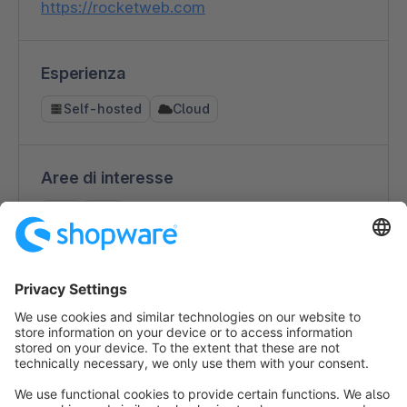
https://rocketweb.com
Esperienza
Self-hosted
Cloud
Aree di interesse
B2C
B2B
Consulenza (strategia di e-commerce)
Sviluppo di interfaccia
Integrazione di terze parti
Multicanale/Omnicanale
Design
Migrazioni shop
Assistenza tecnica