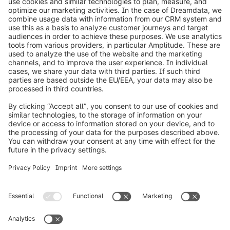
info@shopware.com
Informazioni su Shopware
Prodotti
Soluzioni
Partner
Developers
Risorse