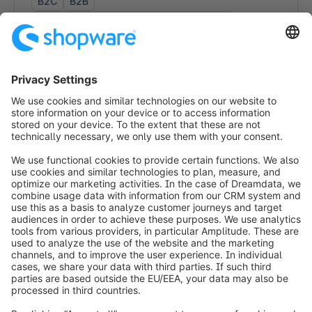
B2C
B2B
Consulenza (strategia di e-commerce)
Sviluppo di interfaccia
Sviluppo di app
Integrazione di terze parti
Multicanale/Omnicanale
Design
Migrazioni shop
Formazione Shopware
Assistenza tecnica
info@shopware.com
Informazioni su Shopware