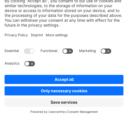
Prodotti
Soluzioni
Partner
Developers
Risorse
Terms & Conditions
Privacy
Legal notice
Digital Services Act (DSA)
Copyright © shopware AG - All rights reserved
Notice: * All prices are quoted net of the statutory value-added tax