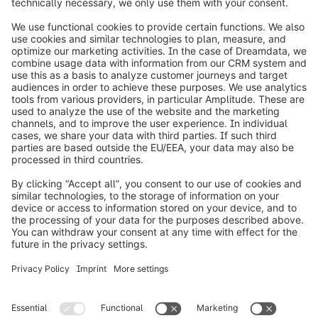
info@shopware.com
Informazioni su Shopware
Prodotti
Soluzioni
Partner
Developers
Risorse