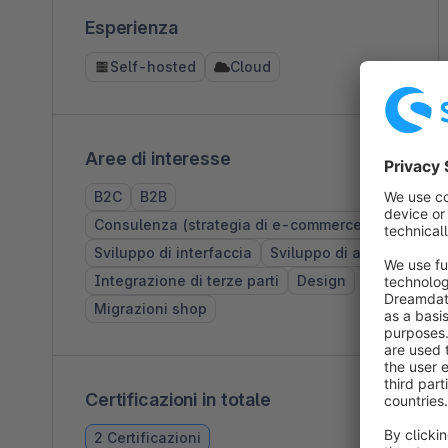
Esperienza
Self-hosted
Cloud
Aree di interesse
B2C
B2B
Consulenza (strategia di e-commerce)
Sviluppo di interfaccia
Sviluppo di app
Integrazione di terze parti
Design
Migrazioni shop
Certificazioni in totale
2 Certificazioni