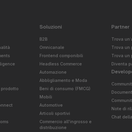
Soluzioni
Partner
B2B
Trova un’
alità
Omnicanale
Trova un 
ments
Frontend componibili
Trova un 
ligence
Headless Commerce
Diventa p
Develop
Automazione
S
Abbligliamento e Moda
Community
 prodotto
Beni di consumo (FMCG)
Document
Mobili
Communit
onnect
Automotive
Note di ri
Articoli sportivi
Chat dell
ooms
Commercio all'ingrosso e
distribuzione