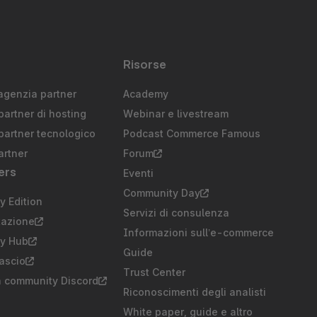
Risorse
agenzia partner
Academy
partner di hosting
Webinar e livestream
partner tecnologico
Podcast Commerce Famous
artner
Forum
ers
Eventi
Community Day
 Edition
Servizi di consulenza
azione
Informazioni sull’e-commerce
y Hub
Guide
lascio
Trust Center
a community Discord
Riconoscimenti degli analisti
White paper, guide e altro