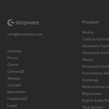
Prodotti
Novità
info@shopware.com
Tutte le funzion
Shopware Pay
Azienda
Shopware Intel
Prezzi
Nexus
Clienti
Shopware Paa
Carriera
Panoramica del
Stampa
Roadmap
Contatti
Multichannel c
Newsletter
Migrazione
Feedback
Digital Sales R
Legal
Flow Builder