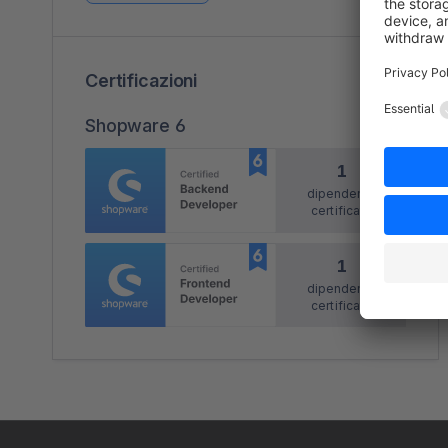
Certificazioni
Shopware 6
1
dipendente
certificato
1
dipendente
certificato