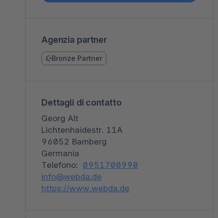
Spatial Commerce
Migrazione
Agenzia partner
Roadmap
Bronze Partner
Multichannel Connect
Deep Search
Dettagli di contatto
Georg Alt
Lichtenhaidestr. 11A
96052 Bamberg
Germania
Telefono:
0951700990
info@webda.de
https://www.webda.de