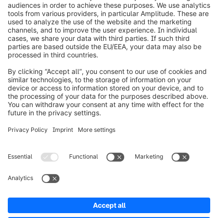
info@shopware.com
Informazioni su Shopware
Prodotti
Soluzioni
Partner
Developers
Risorse