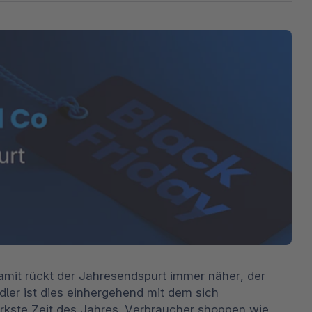
The
Abonnements
Industrie & Fertigung
Analysten-Anerkennung
Entd
erfah
Solu
Unte
3D & AR Commerce
Stron
Sho
Alle
dritt
Entd
Shopware Analytics
Strat
Händ
Beri
Bran
Entd
mit rückt der Jahresendspurt immer näher, der 
ler ist dies einhergehend mit dem sich 
ste Zeit des Jahres. Verbraucher shoppen wie 