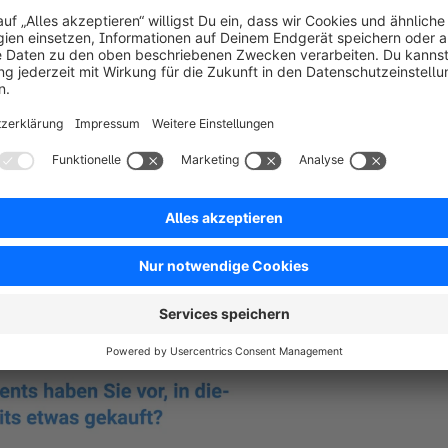
at einen Namen bekommen. Denn auch der Montag, 
chon seit mehreren Jahren als Cyber Monday 
nation werden übrigens immer häufiger 
 für den stationären Handel etabliert, weshalb 
hwerpunkt auf dem Onlinehandel angedacht war. 
larität des Onlineshoppings mehr und mehr 
ein Wunder mehr, dass viele Händler sich für 
heiden. Beispielsweise für eine oder zwei Black 
über den ganzen November erstreckt. 
er wichtigsten Tage für dich als Onlinehändler 
te Studie aus 2024. [2]