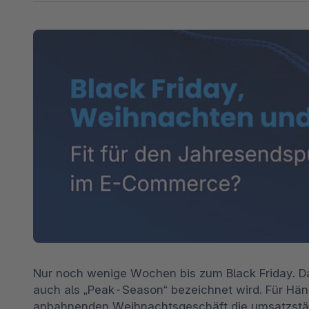
Shopware PaaS
Composable Frontends
Podcast
Spatial Commerce
Migration
Roadmap
Multichannel Connect
Deep Search
Nur noch wenige Wochen bis zum Black Friday. Da
auch als „Peak-Season“ bezeichnet wird. Für Händ
anbahnenden Weihnachtsgeschäft die umsatzstärk