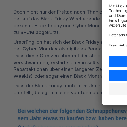
Doch nicht nur der Freitag nach Thanksgiving h
der auf das Black Friday Wochenende folgt, ist s
bekannt. Black Friday und Cyber Monday in Kombi
zu 
BFCM
 abgekürzt.
Ursprünglich hat sich der Black Friday als Ereignis
der 
Cyber Monday
 als digitales Pendant mit Sc
Dass diese Grenzen aber mit der steigenden Popu
verschwimmen, erklärt sich von selbst. So ist es k
Rabattaktionen über einen längeren Zeitraum entsc
Week(s) oder sogar einen Black Month, der sich 
Dass der Black Friday auch in Deutschland einer d
darstellt, belegt u.a. eine von Idealo durchgeführ