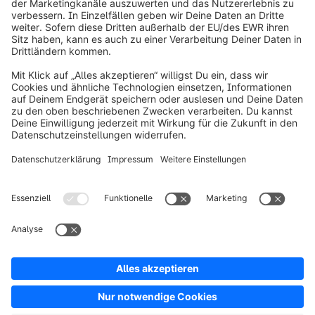
info@shopware.com
Über Shopware
Produkt
Lösungen
Partner
Entwickler
Ressourcen