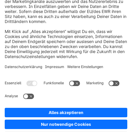
info@shopware.com
Über Shopware
Produkt
Lösungen
Partner
Entwickler
Ressourcen