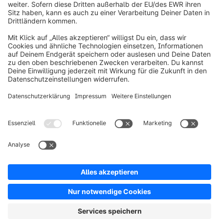
info@shopware.com
Über Shopware
Produkt
Lösungen
Partner
Entwickler
Ressourcen
AGB
Datenschutz
Impressum
Digital Services Act (DSA)
Copyright © shopware AG - Alle Rechte vorbehalten