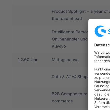
Product Spotlight – a year of
the road ahead
Intelligente Personalisierung:
Onlinehändler und Agenturen 
Klaviyo
12:00 Uhr
Mittagspause
Data & AI @ Shopware
B2B Components: Future of dig
commerce