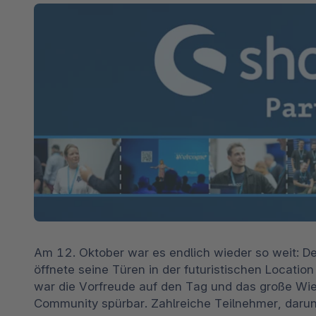
Shopware PaaS
Composable Frontends
Podcast
Spatial Commerce
Migration
Roadmap
Multichannel Connect
Deep Search
Am 12. Oktober war es endlich wieder so weit: D
öffnete seine Türen in der futuristischen Location
war die Vorfreude auf den Tag und das große Wie
Community spürbar. Zahlreiche Teilnehmer, darun