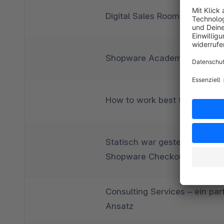
Digital Sales Rooms – Vertri
Shopware Academy
How to work best together! P
Statisch war gestern, der ers
Shopware Checkout
Consulting Services – ein part
Ansatz