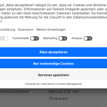
Tiemo Nolte von 
eb neu denken
Shopware
Katy Wilson & Sander 
Mangel von Shopware
Stefan Zessel von 
artner + Sales
Shopware
Ben Thirwall & 
te dynamische 
Aleksandar Kleindopp 
von Stripe
nerschaftlicher 
Manuel Fuß von 
Shopware