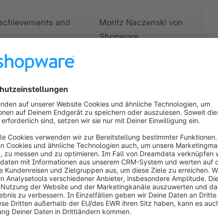
 achievements and 
Moritz Naczenski von 
Shopware
 So steigern 
Luam Mesfun von 
ihren Umsatz mit 
Klaviyo
Jonas Fuchs von 
Shopware
ital B2B 
Stefan Dillage von 
Shopware