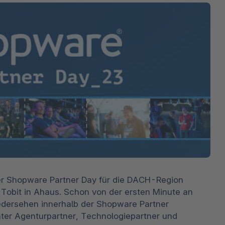
The
Abonnements
Industrie & Fertigung
Analysten-Anerkennung
Entd
erfah
Solu
Unte
3D & AR Commerce
Stron
Sho
Alle
dritt
Entd
Shopware Analytics
Strat
Händ
Beri
Bran
Entd
er Shopware Partner Day für die DACH-Region 
 Tobit in Ahaus. Schon von der ersten Minute an 
dersehen innerhalb der Shopware Partner 
ter Agenturpartner, Technologiepartner und 