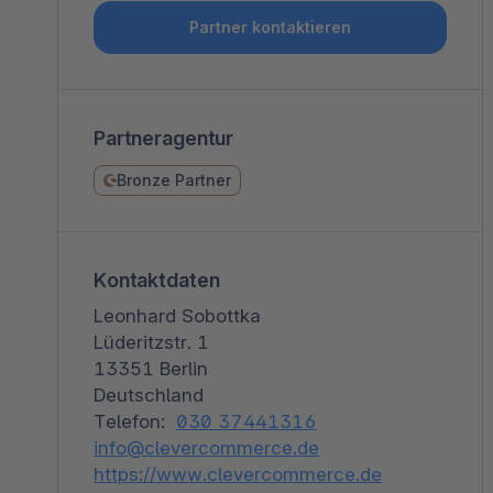
Shopware PaaS
Composable Frontends
Podcast
Partner kontaktieren
Spatial Commerce
Migration
Partneragentur
Roadmap
Bronze Partner
Multichannel Connect
Deep Search
Kontaktdaten
Leonhard Sobottka
Lüderitzstr. 1
13351 Berlin
Deutschland
Telefon:
030 37441316
info@clevercommerce.de
https://www.clevercommerce.de