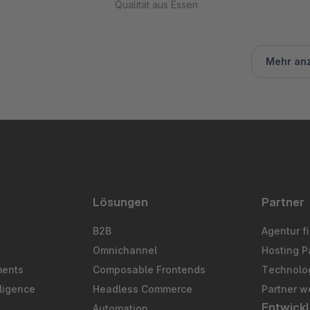
Qualität aus Essen
Mehr an
Lösungen
Partner
B2B
Agentur f
Omnichannel
Hosting P
ments
Composable Frontends
Technolog
ligence
Headless Commerce
Partner w
Entwickl
Automation