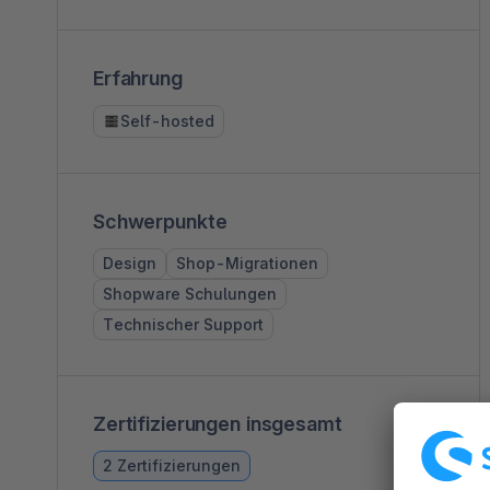
Erfahrung
Self-hosted
Schwerpunkte
Design
Shop-Migrationen
Shopware Schulungen
Technischer Support
Zertifizierungen insgesamt
2 Zertifizierungen