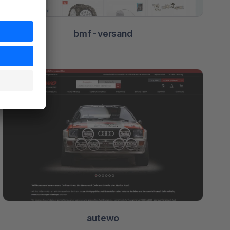
bmf-versand
autewo