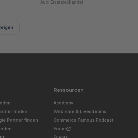
Audi Ersatzteilhandel
zeigen
Ressourcen
inden
Academy
artner finden
Webinare & Livestreams
ie Partner finden
Commerce Famous Podcast
erden
Forum
er
Events