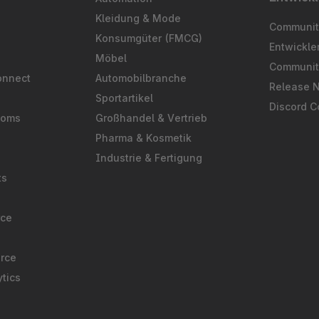
S
Kleidung & Mode
Community
Konsumgüter (FMCG)
Entwickl
Möbel
Communit
onnect
Automobilbranche
Release 
Sportartikel
Discord 
ooms
Großhandel & Vertrieb
Pharma & Kosmetik
Industrie & Fertigung
ts
rce
rce
tics