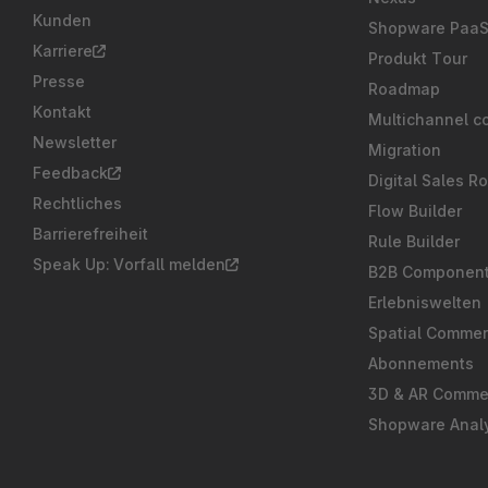
Kunden
Shopware Paa
Karriere
Produkt Tour
Presse
Roadmap
Kontakt
Multichannel c
Newsletter
Migration
Feedback
Digital Sales R
Rechtliches
Flow Builder
Barrierefreiheit
Rule Builder
Speak Up: Vorfall melden
B2B Componen
Erlebniswelten
Spatial Comme
Abonnements
3D & AR Comme
Shopware Analy