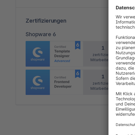
Zertifizierungen
Shopware 6
1
zertifizierte
Mitarbeitende
1
zertifizierte
Mitarbeitende