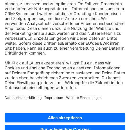
info@shopware.com
Über Shopware
Produkt
Lösungen
Partner
Entwickler
Ressourcen
AGB
Datenschutz
Impressum
Digital Services Act (DSA)