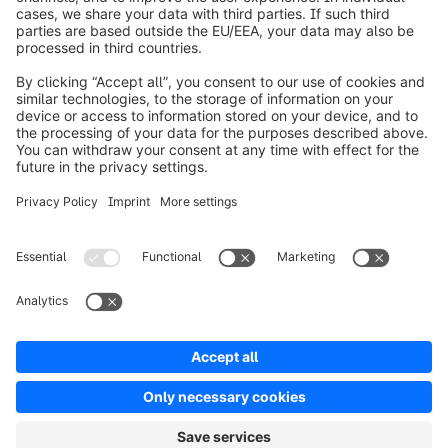
Over Shopware
Product
Oplossingen
Partners
Developers
Resources
Terms & Conditions
Privacy
Legal notice
Digital Services Act (DSA)
Copyright © shopware AG - All rights reserved