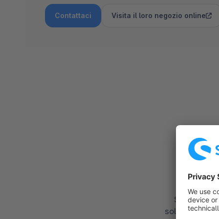
Contattaci
Visita il loro negozio online
Fun
Scopri il p
soluzione unic