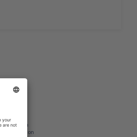
caso
della nostra
 utilizzato con