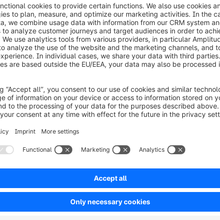
roprio caso. Approfondisci i dettagli e utilizza questa isp
tuo progetto.
ences. Create draft layouts of your store(s) and track 