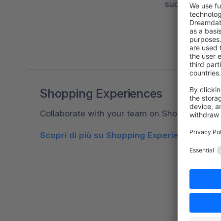
successo nel p
Shopping Experiences
Collaborate with your team on Shopping Experi
Scopri di più su Shopping Experiences