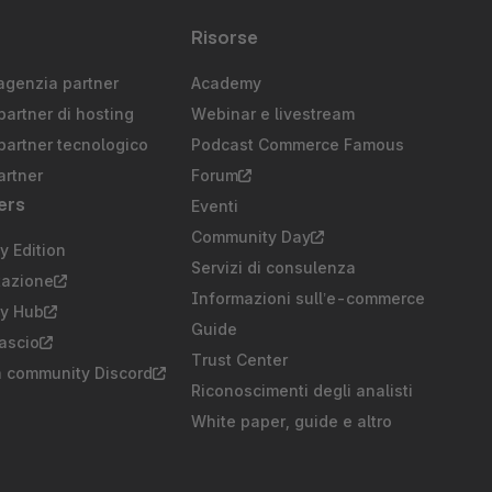
Risorse
agenzia partner
Academy
partner di hosting
Webinar e livestream
partner tecnologico
Podcast Commerce Famous
artner
Forum
ers
Eventi
Community Day
 Edition
Servizi di consulenza
azione
Informazioni sull’e-commerce
y Hub
Guide
lascio
Trust Center
a community Discord
Riconoscimenti degli analisti
White paper, guide e altro