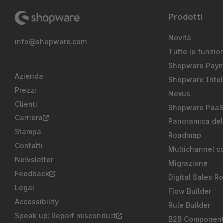
Prodotti
Novità
info@shopware.com
Tutte le funzion
Shopware Pay
Azienda
Shopware Intel
Prezzi
Nexus
Clienti
Shopware Paa
Carriera
Panoramica del
Stampa
Roadmap
Contatti
Multichannel c
Newsletter
Migrazione
Feedback
Digital Sales R
Legal
Flow Builder
Accessibility
Rule Builder
Speak up: Report misconduct
B2B Componen