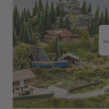
Spatial Commerce
Migrazione
Roadmap
Multichannel Connect
In
Deep Search