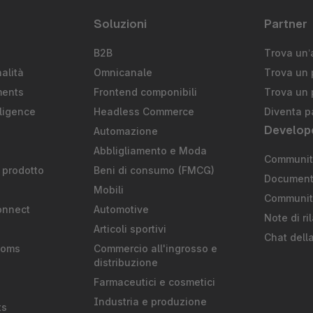
Soluzioni
Partner
B2B
Trova un’
alità
Omnicanale
Trova un 
ments
Frontend componibili
Trova un 
ligence
Headless Commerce
Diventa p
Develop
Automazione
S
Abbligliamento e Moda
Community
 prodotto
Beni di consumo (FMCG)
Document
Mobili
Communit
onnect
Automotive
Note di ri
Articoli sportivi
Chat dell
ooms
Commercio all'ingrosso e
distribuzione
Farmaceutici e cosmetici
Industria e produzione
ts