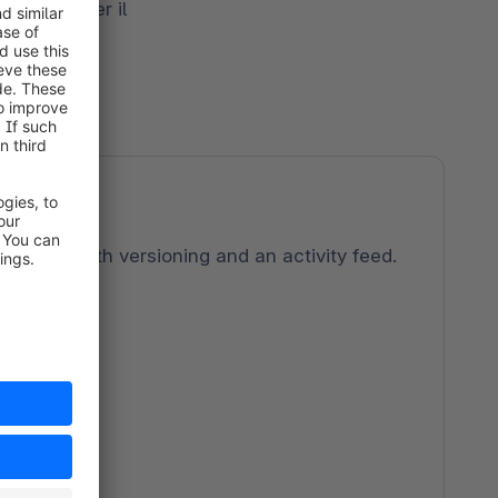
irazione per il
changes with versioning and an activity feed.