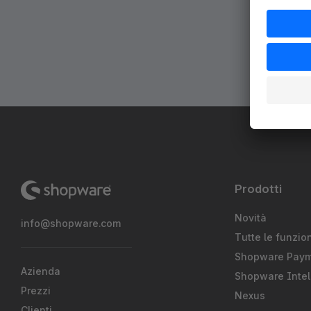
Prodotti
Novità
info@shopware.com
Tutte le funzion
Shopware Pay
Azienda
Shopware Intel
Prezzi
Nexus
Clienti