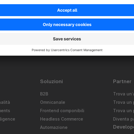
Soluzioni
Partner
B2B
Trova un’
alità
Omnicanale
Trova un 
ments
Frontend componibili
Trova un 
ligence
Headless Commerce
Diventa p
Develop
Automazione