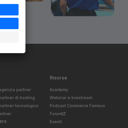
Risorse
agenzia partner
Academy
partner di hosting
Webinar e livestream
partner tecnologico
Podcast Commerce Famous
artner
Forum
ers
Eventi