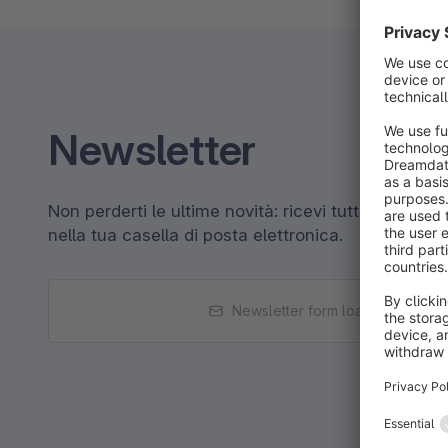
Newsletter
Non perderti le ultime novità: ricevi tutte le notiz
nella tua casella di posta elettronica.
Newsletter form loading...