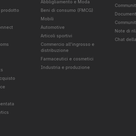
S
Abbligliamento e Moda
Community
 prodotto
Beni di consumo (FMCG)
Document
Mobili
Communit
onnect
Automotive
Note di ri
Articoli sportivi
Chat dell
ooms
Commercio all'ingrosso e
distribuzione
Farmaceutici e cosmetici
Industria e produzione
ts
cquisto
rce
mentata
tics