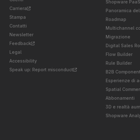
Shopware Paa
Carriera
Panoramica del
Stampa
Roadmap
Contatti
Multichannel c
Newsletter
Migrazione
Feedback
Digital Sales R
Legal
Flow Builder
Accessibility
Rule Builder
Speak up: Report misconduct
B2B Componen
Esperienze di a
Spatial Comme
Abbonamenti
3D e realtà au
Shopware Analy