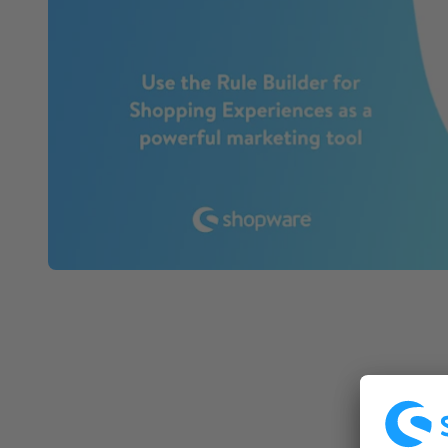
Spatial Commerce
Migrazione
Roadmap
Multichannel Connect
Deep Search