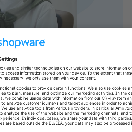
ncies, store owners, and hosting providers with 
ponse capabilities. Imagine a scenario where your 
itoring tool leveraging our new Health Check API, 
cumentation on the 
Health Check API
  to learn how 
provements and optimizations. If you want to 
o check out the 
changelog
.