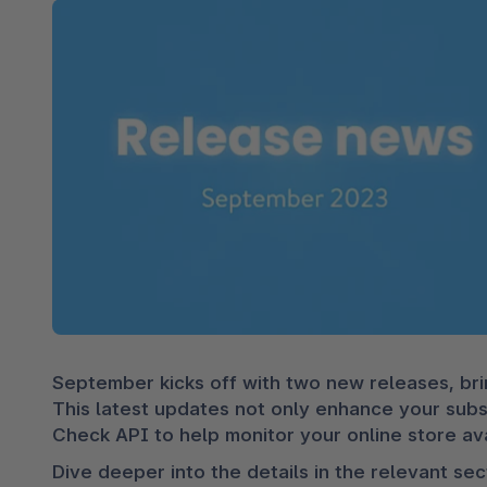
Spatial Commerce
Migrazione
Roadmap
Multichannel Connect
Deep Search
September kicks off with two new releases, brin
This latest updates not only enhance your subsc
Check API to help monitor your online store avai
Dive deeper into the details in the relevant sec