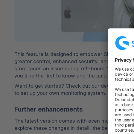
This feature is designed to empower Shopware age
greater control, enhanced security, and rapid res
store faces an issue during off-hours. With a mon
you'll be the first to know and the quickest to act.
Want to get started? Check out our developer do
to set up your own monitoring system.
Further enhancements
The latest version comes with even more small im
explore these changes in detail, the best way is t