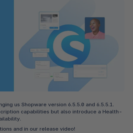
cresc
3D e realtà aumentata
Stron
Sho
Scopr
punte
Esplo
Shopware Analytics
Leggi
svilu
Espl
ging us Shopware version 6.5.5.0 and 6.5.5.1. 
ription capabilities but also introduce a Health-
lability.
tions and in our release video!