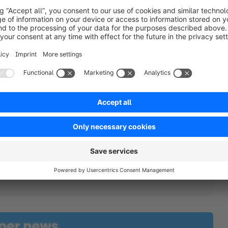
 of Shopware 6.5.5.0
caricamento di YouTube. Per visualizzare il video
 del tuo consenso.
caricare YouTube