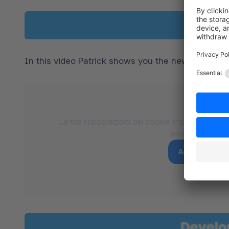
In this video Patrick shows you the new features
Le tue impostazioni dei cookie impediscono il 
avremo bisogno
Accetta per 