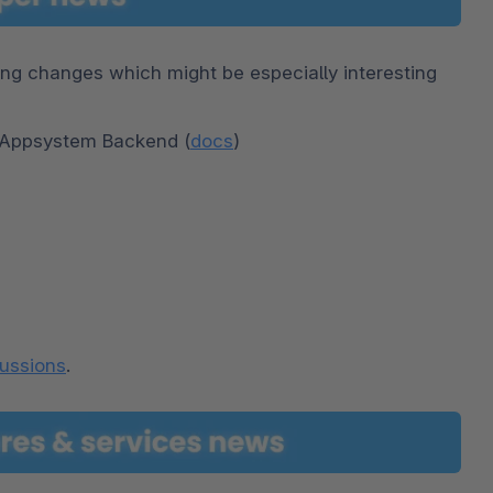
ing changes which might be especially interesting 
o Appsystem Backend (
docs
)
cussions
.