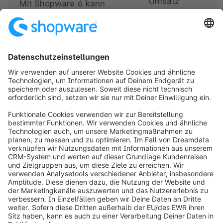
Umsatz 
Mit Shopware 6 kann 
generiert.
Gravado einfach externe 
Systeme anbinden und 
Der Umsatz 
eine moderne UI/UX für 
über 
die Endkunden 
Mobilgeräte 
implementieren.
stieg um 45 
%.
Die Erlebniswelten von 
Shopware 6 ermöglichten 
Die 
Gravado, in vielen 
Conversion 
Bereichen flexibler zu 
Rate stieg 
agieren und alle 
insgesamt 
Webseiten direkt aus dem 
auf über 20 
Marketing zu bestimmen.
%, auf 
Mobilgeräten 
sogar auf 28 