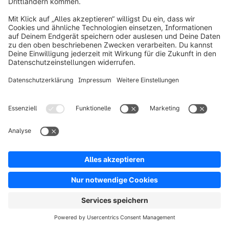
%.
10. MissPompadour steigert
Sichtbarkeit
MissPompadour
 verkauft hochwertige nachhaltige 
Farben für den Innen- und Außenbereich 
europaweit im D2C-und B2C-Sektor. 
MissPompadour migrierte erfolgreich von 
WooCommerce zu Shopware 6, da 
Skalierungsmöglichkeiten fehlten und es 
zunehmend schwerer wurde, Performance-Spitzen 
zu bewältigen.